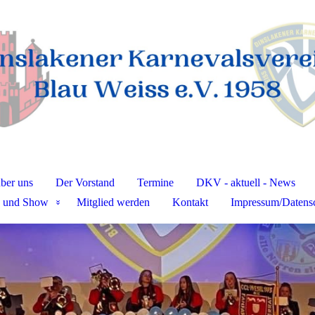
ber uns
Der Vorstand
Termine
DKV - aktuell - News
 und Show
Mitglied werden
Kontakt
Impressum/Datens