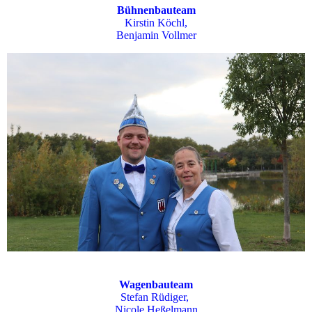
Bühnenbauteam
Kirstin Köchl,
Benjamin Vollmer
Wagenbauteam
Stefan Rüdiger,
Nicole Heßelmann